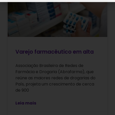
Varejo farmacêutico em alta
Associação Brasileira de Redes de
Farmácia e Drogaria (Abrafarma), que
reúne as maiores redes de drogarias do
País, projeta um crescimento de cerca
de 900
Leia mais