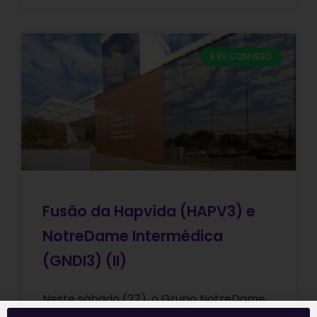
E EU COM ISSO
Fusão da Hapvida (HAPV3) e
NotreDame Intermédica
(GNDI3) (II)
Neste sábado (27), o Grupo NotreDame
Intermédica (GNDI3) e Hapvida (HAPV3)