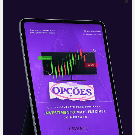
divulgaram ao mercado os termos do seu
acordo de união entre as empresas
criando
Leia mais
01/03/2021
E EU COM ISSO