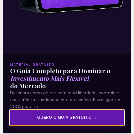
Hypera (HYPE3): Resultado do
4T20
A companhia Hypera (HYPE3) divulgou
seus números referentes ao quarto
trimestre de 2020 na noite de sexta-feira
(26). A líder do mercado farmacêutico
MATERIAL GRATUITO
apresentou resultados
O Guia Completo para Dominar o
Investimento Mais Flexível
Leia mais
do Mercado
Descubra como operar com mais liberdade, controle e
consistência — independente do cenário. Baixe agora, é
01/03/2021
100% gratuito.
QUERO O GUIA GRATUITO →
E EU COM ISSO