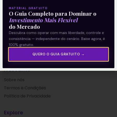
Leia mais
MATERIAL GRATUITO
O Guia Completo para Dominar o
Investimento Mais Flexível
19/02/2021
do Mercado
Descubra como operar com mais liberdade, controle e
consistência — independente do cenário. Baixe agora, é
100% gratuito.
QUERO O GUIA GRATUITO →
A Levante
Sobre nós
Termos e Condições
Política de Privacidade
Explore