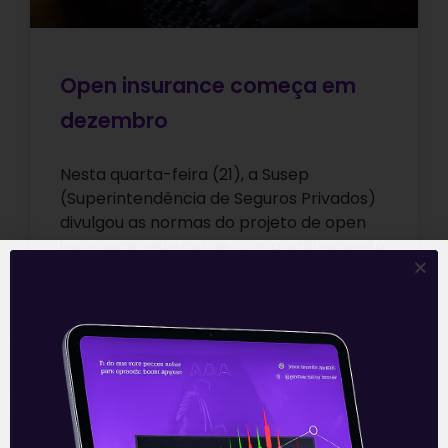
Open insurance começa em
dezembro
Nesta quarta-feira (21), a Susep
(Superintendência de Seguros Privados)
divulgou as normas do projeto de open
insurance: sistema de compartilhamento
de dados do setor de
Leia mais
22/07/2021