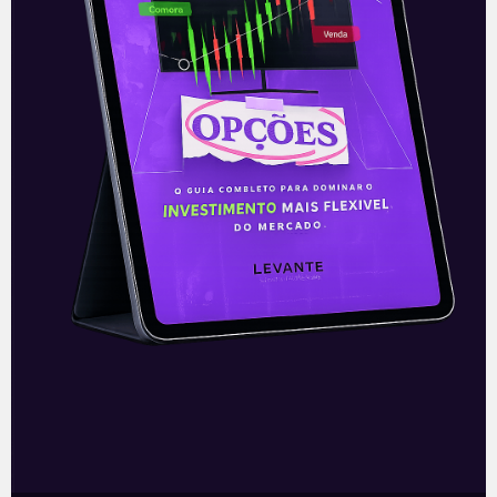
E EU COM ISSO
IRB Brasil (IRBR3): Resultado do
4T20
A empresa de resseguros IRB Brasil RE
(IRBR3) divulgou na noite da última
quinta-feira (18) seus números
referentes ao quarto trimestre de 2020.
Devido aos