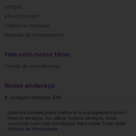
Artigos
E Eu Com Isso?
Vídeos no Youtube
Manuais de Investimento
Fale com nosso time:
Canais de atendimento
Nosso endereço
R. Joaquim Floriano, 940
Itaim Bibi
Usamos cookies para melhorar a sua experiência em
São Paulo - SP
nossos serviços. Ao utilizar nossos serviços, você
CEP: 04534-004
concorda com tais condições. Para saber mais visite
Política de Privacidade