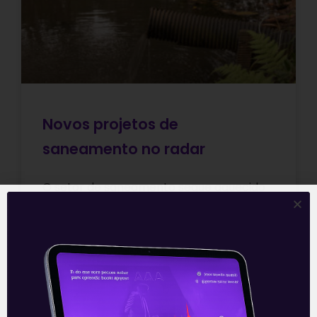
Novos projetos de
saneamento no radar
O setor de saneamento segue aquecido
após aprovação da nova lei do setor, em
2020. Para os próximos meses, o BNDES já
tem em vista
Leia mais
28/09/2021