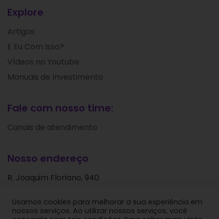
Explore
Artigos
E Eu Com Isso?
Vídeos no Youtube
Manuais de Investimento
Fale com nosso time:
Canais de atendimento
Nosso endereço
R. Joaquim Floriano, 940
Itaim Bibi
Usamos cookies para melhorar a sua experiência em
São Paulo - SP
nossos serviços. Ao utilizar nossos serviços, você
CEP: 04534-004