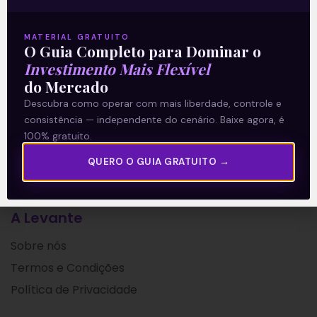
Apenas em 2021, foi lançado um
MATERIAL GRATUITO
O Guia Completo para Dominar o
Leia mais
Investimento Mais Flexível
do Mercado
15/06/2021
Descubra como operar com mais liberdade, controle e
consistência — independente do cenário. Baixe agora, é
100% gratuito.
QUERO O GUIA GRATUITO →
A Levante
Sobre nós
Termos e Condições
Política de Privacidade