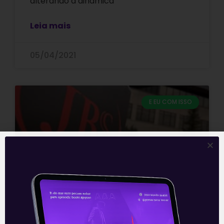
alterando a dinâmica
Leia mais
05/04/2021
E EU COM ISSO
JBS (JBSS3): Resultado do