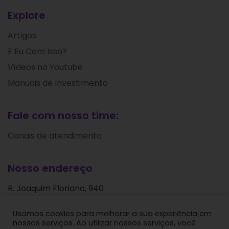
Explore
Artigos
E Eu Com Isso?
Vídeos no Youtube
Manuais de Investimento
Fale com nosso time:
Canais de atendimento
Nosso endereço
R. Joaquim Floriano, 940
Itaim Bibi
Usamos cookies para melhorar a sua experiência em
São Paulo - SP
nossos serviços. Ao utilizar nossos serviços, você
CEP: 04534-004