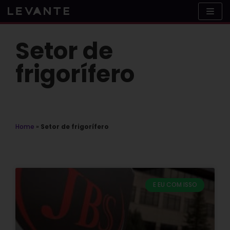
Skip
to
content
Setor de
frigorífero
Home
»
Setor de frigorífero
E EU COM ISSO