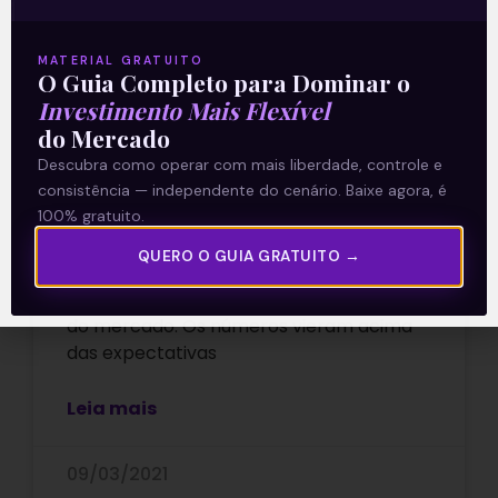
MATERIAL GRATUITO
O Guia Completo para Dominar o
Investimento Mais Flexível
do Mercado
Marfrig (MRFG3): Resultado do
Descubra como operar com mais liberdade, controle e
4T20
consistência — independente do cenário. Baixe agora, é
100% gratuito.
A Marfrig (MRFG3) divulgou o resultado
QUERO O GUIA GRATUITO →
do quarto trimestre de 2020 nesta
segunda-feira (08), após o fechamento
do mercado. Os números vieram acima
das expectativas
Leia mais
09/03/2021