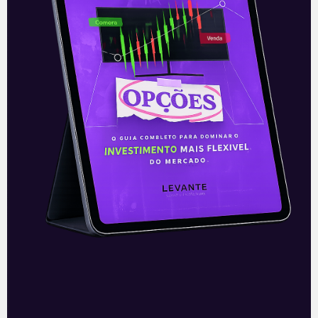
4T20
A JBS, uma das maiores empresas de
fornecimento de proteínas e alimentos
preparados do mundo, apresentou os
resultados do 4T20 e do consolidado do
ano
Leia mais
25/03/2021
E EU COM ISSO