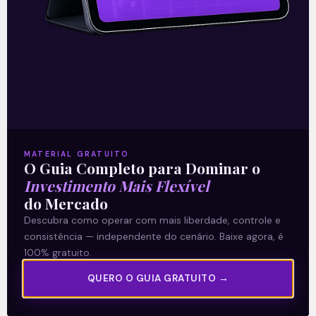
Tendo finalmente resolvido o imbróglio
relacionado a venda de suas térmicas a
carvão, com a venda destas quase
concretizada, a Engie (EGIE3) avança na
expansão
Leia mais
MATERIAL GRATUITO
O Guia Completo para Dominar o
25/08/2021
Investimento Mais Flexível
do Mercado
Descubra como operar com mais liberdade, controle e
consistência — independente do cenário. Baixe agora, é
E EU COM ISSO
100% gratuito.
QUERO O GUIA GRATUITO →