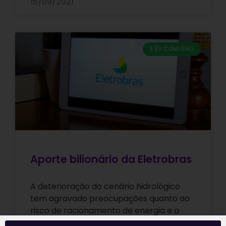
15/09/2021
E EU COM ISSO
Aporte bilionário da Eletrobras
A deterioração do cenário hidrológico
tem agravado preocupações quanto ao
risco de racionamento de energia e a
elevação da tarifa energética, que vem