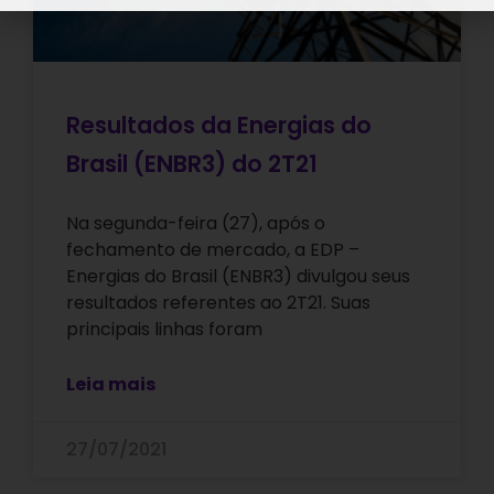
Resultados da Energias do
Brasil (ENBR3) do 2T21
Na segunda-feira (27), após o
fechamento de mercado, a EDP –
Energias do Brasil (ENBR3) divulgou seus
resultados referentes ao 2T21. Suas
principais linhas foram
Leia mais
27/07/2021