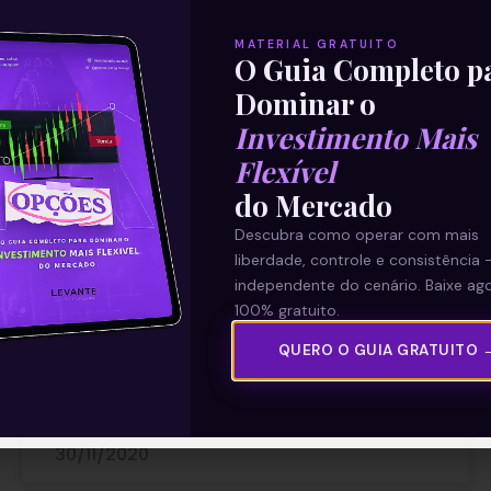
MATERIAL GRATUITO
O Guia Completo p
Dominar o
Investimento Mais
Flexível
Resultados do segundo turno
do Mercado
Descubra como operar com mais
Os resultados do segundo turno das
liberdade, controle e consistência 
eleições municipais vieram em linha com o
independente do cenário. Baixe ago
esperado. Conforme previmos, Bruno Covas
100% gratuito.
(PSDB) venceu em São Paulo, Eduardo Paes
QUERO O GUIA GRATUITO 
Leia mais
30/11/2020