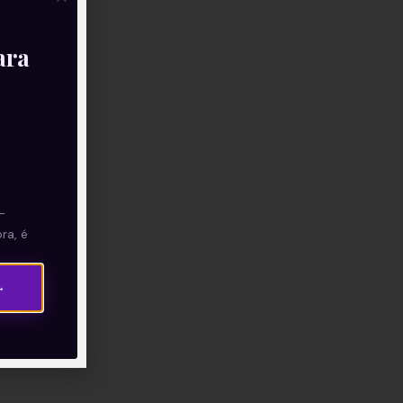
ara
—
ra, é
→