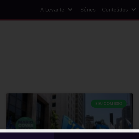
A Levante
Séries
Conteúdos
E EU COM ISSO