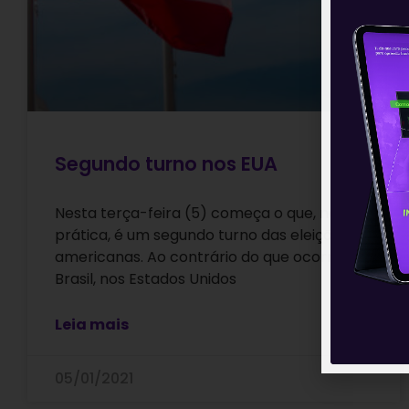
Segundo turno nos EUA
Nesta terça-feira (5) começa o que, na
prática, é um segundo turno das eleições
americanas. Ao contrário do que ocorre no
Brasil, nos Estados Unidos
Leia mais
05/01/2021