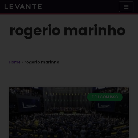
Skip
to
content
rogerio marinho
Home
»
rogerio marinho
E EU COM ISSO