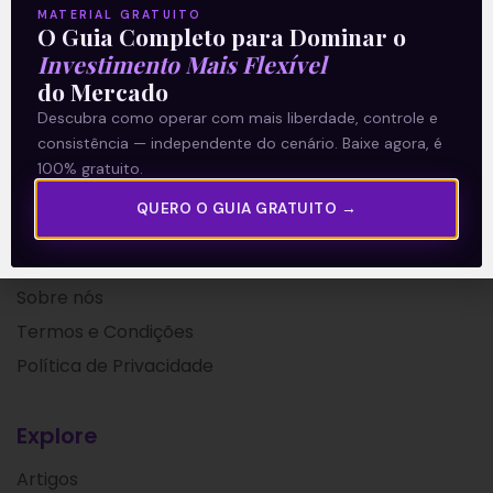
MATERIAL GRATUITO
O Guia Completo para Dominar o
19/07/2019
Investimento Mais Flexível
do Mercado
Descubra como operar com mais liberdade, controle e
consistência — independente do cenário. Baixe agora, é
100% gratuito.
QUERO O GUIA GRATUITO →
A Levante
Sobre nós
Termos e Condições
Política de Privacidade
Explore
Artigos