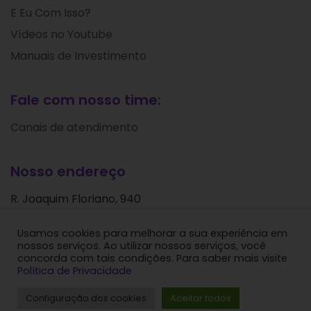
E Eu Com Isso?
Vídeos no Youtube
Manuais de Investimento
Fale com nosso time:
Canais de atendimento
Nosso endereço
R. Joaquim Floriano, 940
Itaim Bibi
Usamos cookies para melhorar a sua experiência em
São Paulo - SP
nossos serviços. Ao utilizar nossos serviços, você
CEP: 04534-004
concorda com tais condições. Para saber mais visite
Política de Privacidade
Levante Ideias de Investimentos © 2024. Todos os
Configuração dos cookies
Aceitar todos