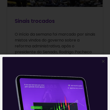
Sinais trocados
O início da semana foi marcado por sinais
mistos vindos do governo sobre a
reforma administrativa, após o
presidente do Senado, Rodrigo Pacheco
(DEM-MG), questionar
Leia mais
01/06/2021
E EU COM ISSO