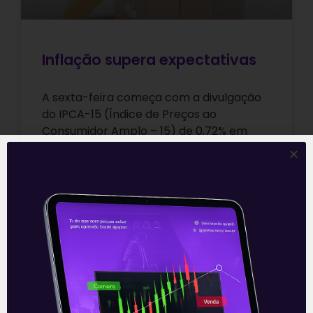
Inflação supera expectativas
A sexta-feira começa com a divulgação
do IPCA-15 (Índice de Preços ao
Consumidor Amplo – 15) de 0,72% em
julho, levemente abaixo do 0,83% de
Leia mais
23/07/2021
E EU COM ISSO