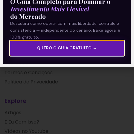
O Guia Completo para Dominar o
Investimento Mais Flexível
do Mercado
Descubra como operar com mais liberdade, controle e
consistência — independente do cenário. Baixe agora, é
100% gratuito.
QUERO O GUIA GRATUITO →
A Levante
Sobre nós
Termos e Condições
Política de Privacidade
Explore
Artigos
E Eu Com Isso?
Vídeos no Youtube