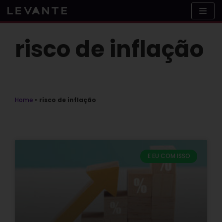
Skip
to
content
risco de inflação
Home
»
risco de inflação
E EU COM ISSO