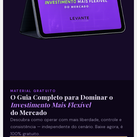
27/04/2021
E EU COM ISSO
MATERIAL GRATUITO
O Guia Completo para Dominar o
Investimento Mais Flexível
Resultados da PepsiCo
do Mercado
Descubra como operar com mais liberdade, controle e
consistência — independente do cenário. Baixe agora, é
A PepsiCo (PEP) apresentou nesta
100% gratuito.
quinta-feira (15), antes da abertura dos