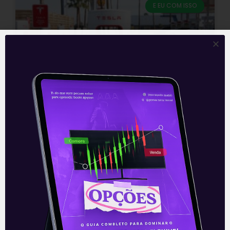
E EU COM ISSO
Resultados de Tesla (TSLA) do
1T21
A Tesla (TSLA) anunciou nesta segunda-
feira (26) os seus resultados do primeiro
trimestre de 2021. Os números vieram em
linha com o esperado em termos
Leia mais