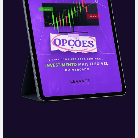
E EU COM ISSO
Resultados da JBS (JBSS3) do
2T21
Maior companhia de proteína animal e
alimentos processados do mundo, a JBS
(JBSS3), divulgou seus resultados