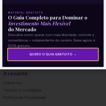
referentes ao 2T21, na noite desta
quarta-feira (11), após
MATERIAL GRATUITO
O Guia Completo para Dominar o
Leia mais
Investimento Mais Flexível
do Mercado
12/08/2021
Descubra como operar com mais liberdade, controle e
consistência — independente do cenário. Baixe agora, é
100% gratuito.
QUERO O GUIA GRATUITO →
A Levante
Sobre nós
Termos e Condições
Política de Privacidade