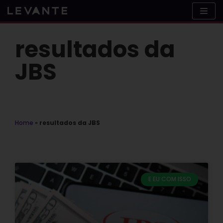
Skip
to
content
resultados da
JBS
Home
»
resultados da JBS
E EU COM ISSO