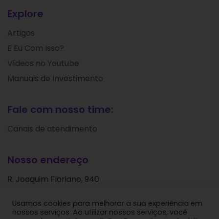
Explore
Artigos
E Eu Com Isso?
Vídeos no Youtube
Manuais de Investimento
Fale com nosso time:
Canais de atendimento
Nosso endereço
R. Joaquim Floriano, 940
Itaim Bibi
Usamos cookies para melhorar a sua experiência em
São Paulo - SP
nossos serviços. Ao utilizar nossos serviços, você
CEP: 04534-004