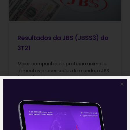
Resultados da JBS (JBSS3) do
3T21
Maior companhia de proteína animal e
alimentos processados do mundo, a JBS
(JBSS3) divulgou seus resultados
referentes ao 3T21, na noite desta
quarta-feira (10), após
Leia mais
11/11/2021