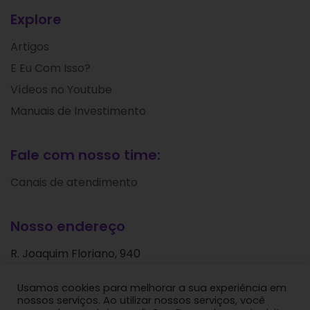
Explore
Artigos
E Eu Com Isso?
Vídeos no Youtube
Manuais de Investimento
Fale com nosso time:
Canais de atendimento
Nosso endereço
R. Joaquim Floriano, 940
Itaim Bibi
Usamos cookies para melhorar a sua experiência em
São Paulo - SP
nossos serviços. Ao utilizar nossos serviços, você
CEP: 04534-004