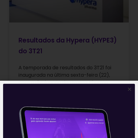
Resultados da Hypera (HYPE3)
do 3T21
A temporada de resultados do 3T21 foi
inaugurada na última sexta-feira (22),
com a divulgação da Hypera Pharma
(HYPE3), empresa que normalmente é a
primeira
Leia mais
25/10/2021