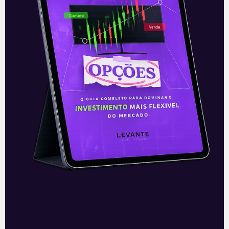
E EU COM ISSO
Resultados da Hypera (HYPE3)
do 2T21
A farmacêutica Hypera Pharma (HYPE3)
divulgou seus resultados referentes ao
segundo trimestre de 2021 na sexta-feira