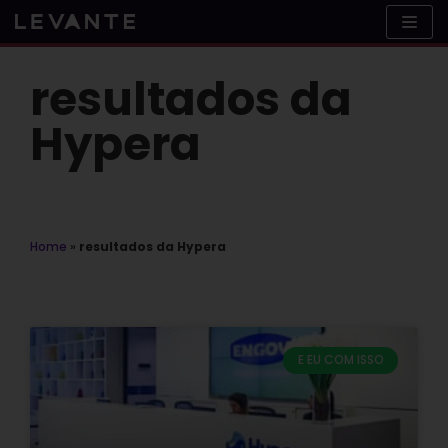
Skip
to
content
resultados da
Hypera
Home
»
resultados da Hypera
E EU COM ISSO