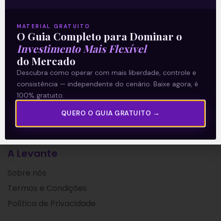
(23) após o fechamento do mercado. O
resultado foi
MATERIAL GRATUITO
O Guia Completo para Dominar o
Leia mais
Investimento Mais Flexível
do Mercado
26/07/2021
Descubra como operar com mais liberdade, controle e
consistência — independente do cenário. Baixe agora, é
100% gratuito.
QUERO O GUIA GRATUITO →
A Levante
Sobre nós
Termos e Condições
Política de Privacidade