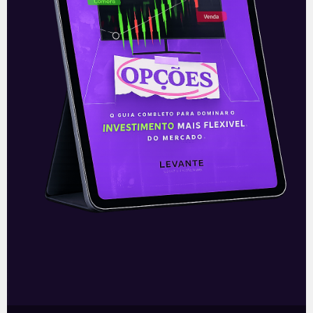
E EU COM ISSO
Resultados da Camil
Uma das maiores companhias de
alimentos básicos do país, a Camil
(CAML3) apresentou seus resultados
referentes ao primeiro trimestre safra da
companhia, de março a