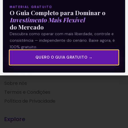
Leia mais
MATERIAL GRATUITO
O Guia Completo para Dominar o
Investimento Mais Flexível
08/07/2021
do Mercado
Descubra como operar com mais liberdade, controle e
consistência — independente do cenário. Baixe agora, é
100% gratuito.
QUERO O GUIA GRATUITO →
A Levante
Sobre nós
Termos e Condições
Política de Privacidade
Explore