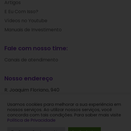
Artigos
E Eu Com Isso?
Vídeos no Youtube
Manuais de Investimento
Fale com nosso time:
Canais de atendimento
Nosso endereço
R. Joaquim Floriano, 940
Itaim Bibi
Usamos cookies para melhorar a sua experiência em
São Paulo - SP
nossos serviços. Ao utilizar nossos serviços, você
CEP: 04534-004
concorda com tais condições. Para saber mais visite
Política de Privacidade
Levante Ideias de Investimentos © 2024. Todos os