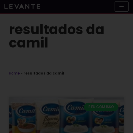
Skip
to
content
resultados da
camil
Home
»
resultados da camil
E EU COM ISSO