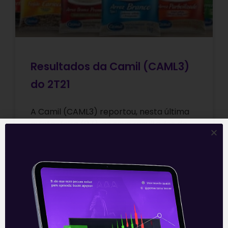
Resultados da Camil (CAML3)
do 2T21
A Camil (CAML3) reportou, nesta última
quinta-feira (07), os seus resultados do
2T21. Vale ressaltar que por divulgar os
seus resultados com base no ano
Leia mais
08/10/2021