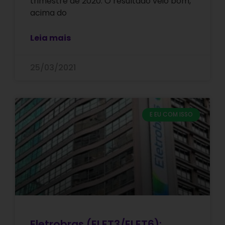
trimestre de 2020. O resultado veio bom,
acima do
Leia mais
25/03/2021
E EU COM ISSO
Eletrobras (ELET3/ELET6):