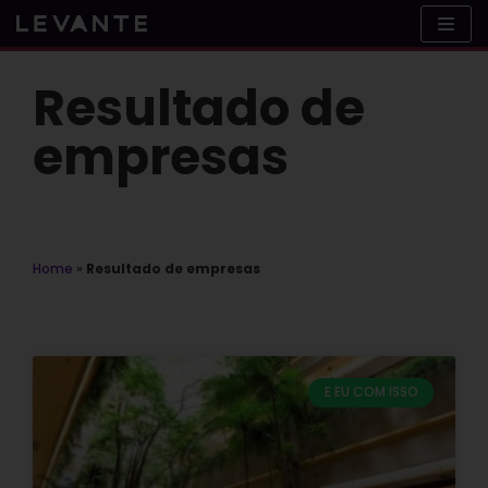
Skip
to
content
Resultado de
empresas
Home
»
Resultado de empresas
E EU COM ISSO