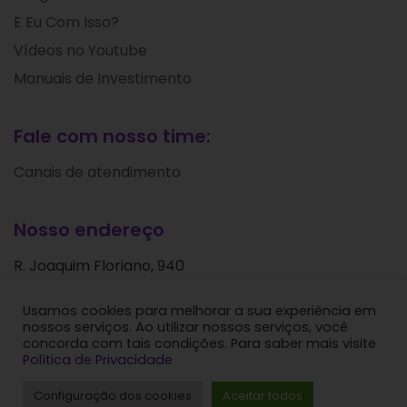
E Eu Com Isso?
Vídeos no Youtube
Manuais de Investimento
Fale com nosso time:
Canais de atendimento
Nosso endereço
R. Joaquim Floriano, 940
Itaim Bibi
Usamos cookies para melhorar a sua experiência em
São Paulo - SP
nossos serviços. Ao utilizar nossos serviços, você
CEP: 04534-004
concorda com tais condições. Para saber mais visite
Política de Privacidade
Levante Ideias de Investimentos © 2024. Todos os
Configuração dos cookies
Aceitar todos