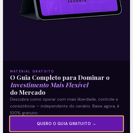
Carrefour Brasil (CRFB3):
Resultado do 4T20 e de 2020
O Carrefour Brasil apresentou seus
resultados do 4T20 e do consolidado do
ano na noite desta quarta-feira (17),
após o fechamento de mercado. O
resultado
MATERIAL GRATUITO
O Guia Completo para Dominar o
Leia mais
Investimento Mais Flexível
do Mercado
18/02/2021
Descubra como operar com mais liberdade, controle e
consistência — independente do cenário. Baixe agora, é
100% gratuito.
E EU COM ISSO
QUERO O GUIA GRATUITO →