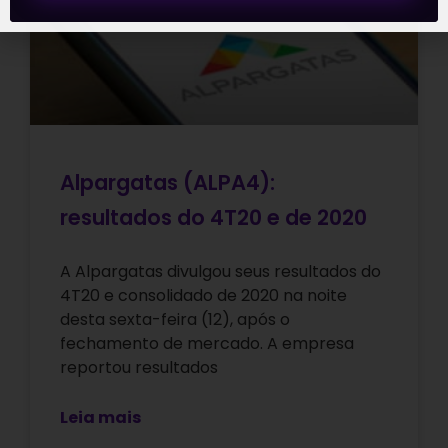
Alpargatas (ALPA4):
resultados do 4T20 e de 2020
A Alpargatas divulgou seus resultados do
4T20 e consolidado de 2020 na noite
desta sexta-feira (12), após o
fechamento de mercado. A empresa
reportou resultados
Leia mais