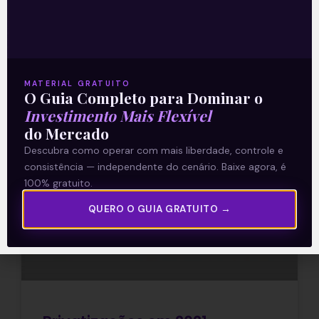
privatização dos Correios no plenário da
Casa antes
Leia mais
MATERIAL GRATUITO
O Guia Completo para Dominar o
25/06/2021
Investimento Mais Flexível
do Mercado
Descubra como operar com mais liberdade, controle e
E EU COM ISSO
consistência — independente do cenário. Baixe agora, é
100% gratuito.
QUERO O GUIA GRATUITO →