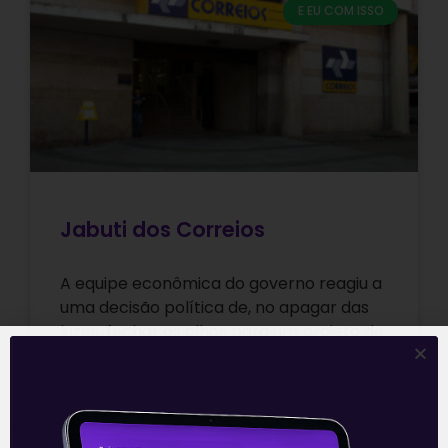
E EU COM ISSO
Jabuti dos Correios
A equipe econômica do governo reagiu a
uma decisão política de, no apagar das
luzes, fechar os olhos para um projeto de
decreto legislativo aprovado
Leia mais