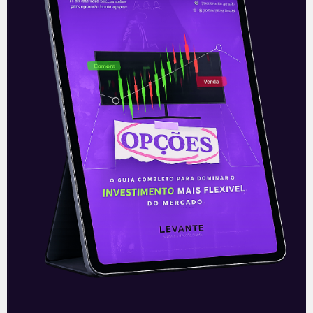
20/07/2021
E EU COM ISSO
Privatização dos Correios
O presidente da Câmara dos Deputados,
Arthur Lira (PP-AL), afirmou nesta quinta-
feira (24) que pretende votar a