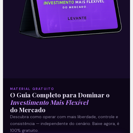
24/09/2020
E EU COM ISSO
MATERIAL GRATUITO
O Guia Completo para Dominar o
Investimento Mais Flexível
Resultado da Itaúsa
do Mercado
Descubra como operar com mais liberdade, controle e
consistência — independente do cenário. Baixe agora, é
A Itaúsa (ITSA3/ITSA4) divulgou nesta
100% gratuito.
segunda-feira (10), após o fechamento