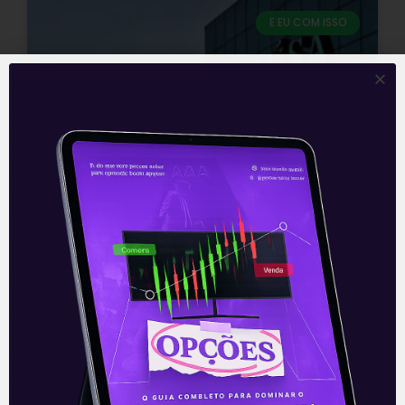
E EU COM ISSO
Novos investimentos da Itaúsa
O presidente da Itaúsa (ITSA3/ITSA4),
Alfredo Setubal, revelou nesta quarta-
feira (23) que a companhia deve investir
até 2 bilhões de reais nos próximos anos
nos
Leia mais