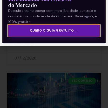
do Mercado
Divulgado pela Fundação Getulio Vargas
Descubra como operar com mais liberdade, controle e
(FGV) na manhã desta segunda-feira
consistência — independente do cenário. Baixe agora, é
(7), o Índice Geral de Preços –
100% gratuito.
Disponibilidade Interna (IGP-DI) traz
QUERO O GUIA GRATUITO →
tanto um número preocupante
Leia mais
07/12/2020
E EU COM ISSO