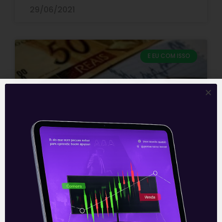
29/06/2021
E EU COM ISSO
O dragão da inflação
Nos anos 1980, quando a inflação
brasileira estava entre as mais altas do
mundo, os cartunistas dos jornais