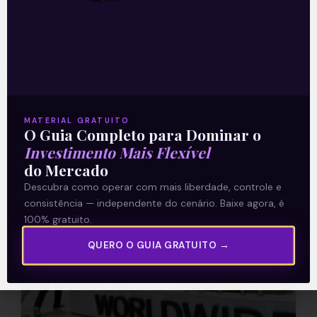
A quinta-feira (16) começa com um
movimento negativo nos mercados
asiáticos, especialmente na China. Os
principais índices chineses encerraram a
sessão com quedas entre 1,3%
Leia mais
MATERIAL GRATUITO
O Guia Completo para Dominar o
16/09/2021
Investimento Mais Flexível
do Mercado
Descubra como operar com mais liberdade, controle e
consistência — independente do cenário. Baixe agora, é
E EU COM ISSO
100% gratuito.
QUERO O GUIA GRATUITO →