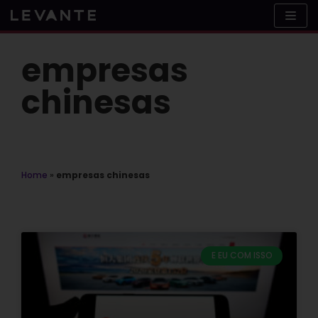
Skip
to
content
empresas
chinesas
Home
»
empresas chinesas
E EU COM ISSO