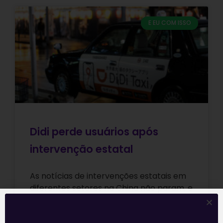
E EU COM ISSO
Didi perde usuários após
intervenção estatal
As notícias de intervenções estatais em
diferentes setores na China não param, e
a bola da vez é o maior aplicativo de
transporte do país,