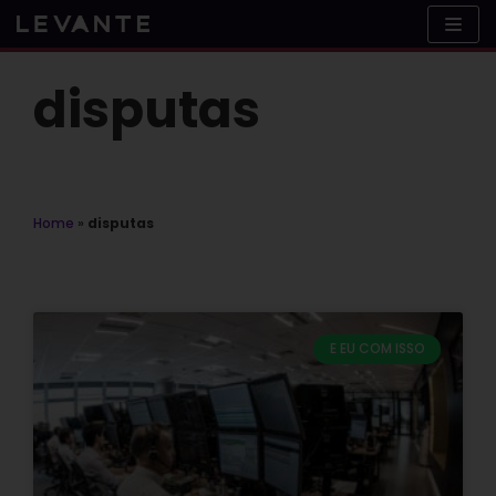
Skip
to
content
disputas
Home
»
disputas
E EU COM ISSO