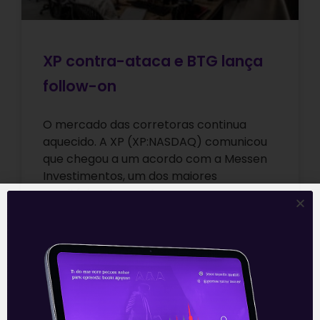
XP contra-ataca e BTG lança
follow-on
O mercado das corretoras continua
aquecido. A XP (XP:NASDAQ) comunicou
que chegou a um acordo com a Messen
Investimentos, um dos maiores
escritórios de agentes
Leia mais
31/05/2021