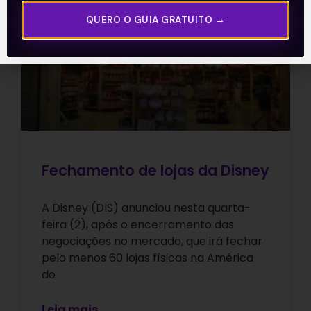
E EU COM ISSO
QUERO O GUIA GRATUITO →
Fechamento de lojas da Disney
A Disney (DIS) anunciou nesta quarta-
feira (2), após o encerramento das
negociações no mercado, que irá fechar
pelo menos 60 lojas físicas na América
do
Leia mais