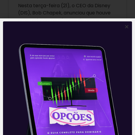
Nesta terça-feira (21), o CEO da Disney
(DIS), Bob Chapek, anunciou que houve
uma redução no número de novos
assinantes na plataforma de streaming
Disney+.
Leia mais
22/09/2021
E EU COM ISSO