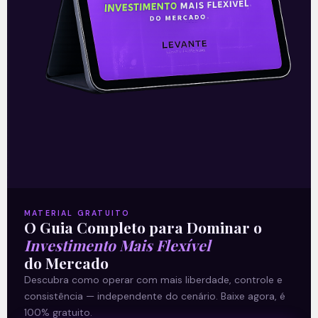
Resultado da Disney (DIS) do
2T21
A The Walt Disney Company (DIS)
apresentou nesta quinta-feira (12), após
o fechamento do mercado, os seus
resultados do terceiro trimestre do ano
fiscal de
MATERIAL GRATUITO
O Guia Completo para Dominar o
Leia mais
Investimento Mais Flexível
do Mercado
13/08/2021
Descubra como operar com mais liberdade, controle e
consistência — independente do cenário. Baixe agora, é
100% gratuito.