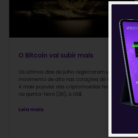
O Bitcoin vai subir mais
Os últimos dias de julho registraram um
movimento de alta nas cotações do Bitcoin.
A mais popular das criptomoedas fechou,
na quinta-feira (29), a US$
Leia mais