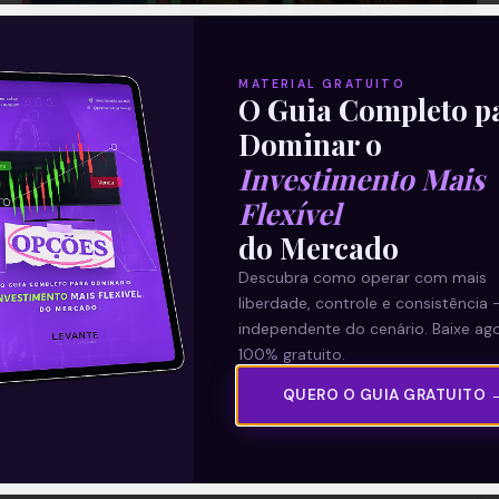
MATERIAL GRATUITO
O Guia Completo p
Dominar o
Investimento Mais
Bitcoin hoje: tudo o que você
Flexível
precisa saber sobre a
do Mercado
criptomoeda
Descubra como operar com mais
liberdade, controle e consistência 
independente do cenário. Baixe ago
Saiba mais sobre o mercado bitcoin: como
100% gratuito.
funciona, como investir nesse tipo de
criptomoeda e quais os riscos desse tipo de
QUERO O GUIA GRATUITO 
investimento.
Leia mais