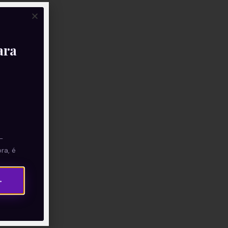
ara
—
ra, é
→