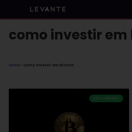
Skip
to
content
como investir em 
Home
»
como investir em bitcoin
E EU COM ISSO