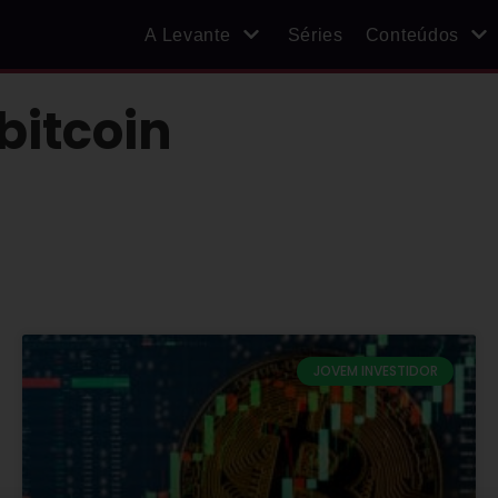
A Levante
Séries
Conteúdos
bitcoin
JOVEM INVESTIDOR