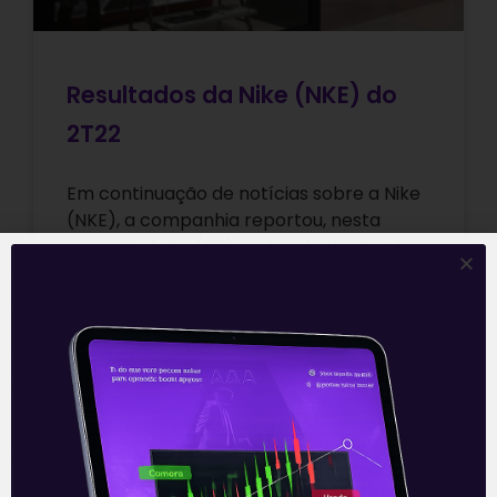
Resultados da Nike (NKE) do
2T22
Em continuação de notícias sobre a Nike
(NKE), a companhia reportou, nesta
segunda-feira (20), após o fechamento
dos mercados, os resultados do segundo
trimestre fiscal
Leia mais
21/12/2021