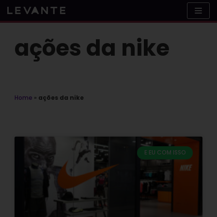
Skip
to
content
ações da nike
Home
»
ações da nike
E EU COM ISSO