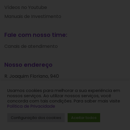
Vídeos no Youtube
Manuais de Investimento
Fale com nosso time:
Canais de atendimento
Nosso endereço
R. Joaquim Floriano, 940
Itaim Bibi
Usamos cookies para melhorar a sua experiência em
São Paulo - SP
nossos serviços. Ao utilizar nossos serviços, você
CEP: 04534-004
concorda com tais condições. Para saber mais visite
Política de Privacidade
Levante Ideias de Investimentos © 2024. Todos os
Configuração dos cookies
Aceitar todos
direitos reservados.