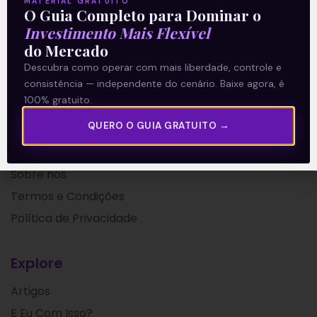
MATERIAL GRATUITO
O Guia Completo para Dominar o
25/06/2021
Investimento Mais Flexível
do Mercado
Descubra como operar com mais liberdade, controle e
consistência — independente do cenário. Baixe agora, é
100% gratuito.
QUERO O GUIA GRATUITO →
A Levante
Sobre nós
Termos e Condições
Política de Privacidade
Explore
Artigos
E Eu Com Isso?