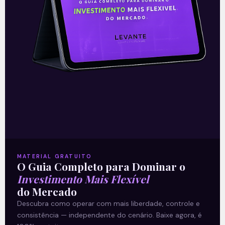
Ações da CBA estreiam na
Bolsa em forte alta
Nesta quinta-feira (15), no primeiro dia de
negociações na Bolsa de Valores, as
ações da CBA (Companhia Brasileira de
Alumínio) subiam em disparada. No pico
Leia mais
MATERIAL GRATUITO
O Guia Completo para Dominar o
Investimento Mais Flexível
15/07/2021
do Mercado
Descubra como operar com mais liberdade, controle e
consistência — independente do cenário. Baixe agora, é