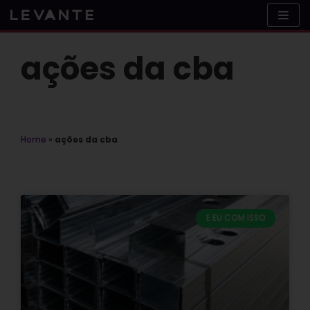
Skip
to
content
ações da cba
Home
»
ações da cba
E EU COM ISSO