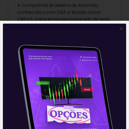
A Companhia Brasileira de Alumínio,
conhecida como CBA e listada como
CBAV3, única empresa integrada do país,
divulgou seus resultados referentes ao
2T21, na noite
Leia mais
11/08/2021
ARTIGOS