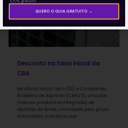
100% gratuito.
E EU COM ISSO
QUERO O GUIA GRATUITO →
Desconto na faixa inicial da
CBA
Na última terça-feira (13), a Companhia
Brasileira de Alumínio (CBAV3), uma das
maiores produtoras integradas de
alumínio do Brasil, controlada pelo grupo
Votorantim, precificou sua