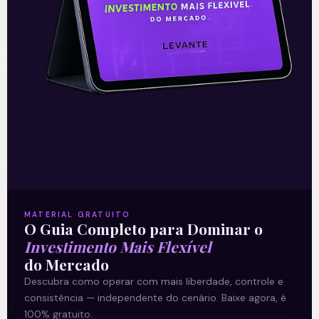
Saber diferenciar entre as diversas
estratégias e aplicar uma gestão de risco
eficaz pode ser a chave para o sucesso no
mundo do trading de curto prazo na Bolsa
de Valores.
Quer saber ainda mais sobre o que é Análise
Técnica, além de receber conteúdos
exclusivos? Então, entre na minha
MATERIAL GRATUITO
O Guia Completo para Dominar o
comunidade do Telegram! Basta
clicar aqui
Investimento Mais Flexível
para entrar.
(add link:
do Mercado
https://t.me/+Jcavm2eGNrg3ODgx
)
Descubra como operar com mais liberdade, controle e
consistência — independente do cenário. Baixe agora, é
100% gratuito.