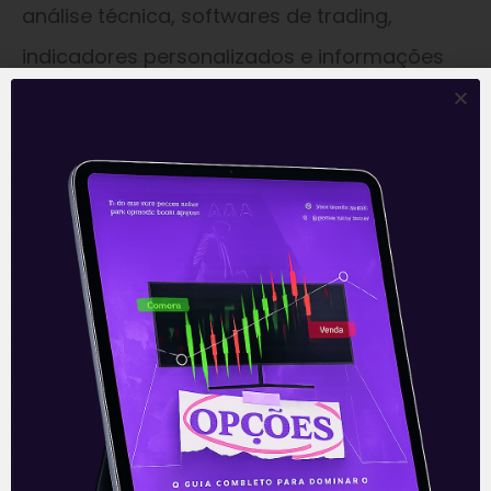
análise técnica, softwares de trading,
indicadores personalizados e informações
em tempo real são alguns recursos vitais.
Conclusão
As estratégias de curto prazo oferecem
oportunidades emocionantes para os
traders, mas exigem disciplina, estudo
contínuo e uma compreensão profunda do
mercado.