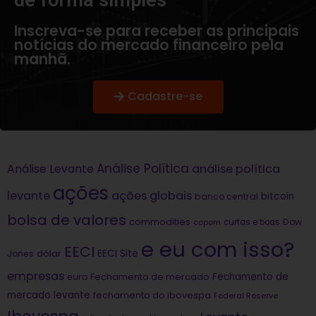
Inscreva-se para receber as principais
notícias do mercado financeiro pela
manhã.
Cadastre-se
Análise Política
análise política
Análise Levante
ações
levante
ações globais
bitcoin
banco central
bolsa de valores
commodities
Dow
copom
curtas e boas
e eu com isso?
EECI
dólar
EECI Site
Jones
empresas
Fechamento de
euro
Fechamento de mercado
mercado levante
fechamento do ibovespa
Federal Reserve