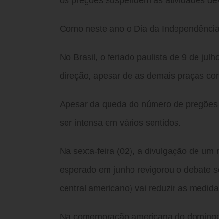
os pregões suspendem as atividades devi
Como neste ano o Dia da Independência f
No Brasil, o feriado paulista de 9 de ju
direção, apesar de as demais praças co
Apesar da queda do número de pregões 
ser intensa em vários sentidos.
Na sexta-feira (02), a divulgação de um
esperado em junho revigorou o debate 
central americano) vai reduzir as medid
Na comemoração americana do domingo (