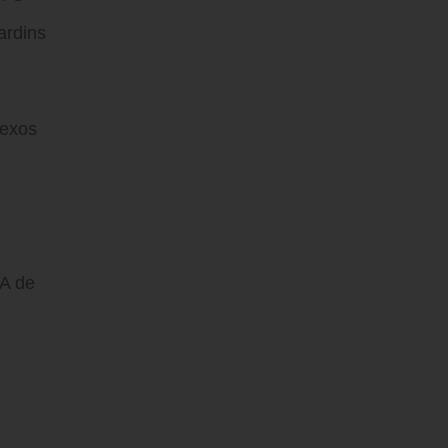
ardins
lexos
CA de