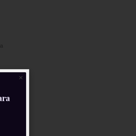
ra
ara