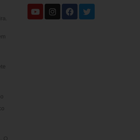
ra.
sem
ete
do
co
. O