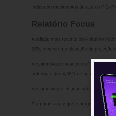
indicarem movimentos de alta no PIB (Pro
Relatório Focus
A edição mais recente do Relatório Focu
(05), mostra uma elevação da projeção 
A estimativa de avanço do Produto Inte
anterior, e dos 4,36% de há quatro sema
A estimativa de inflação subiu para 6,0
É a primeira vez que o prognóstico est