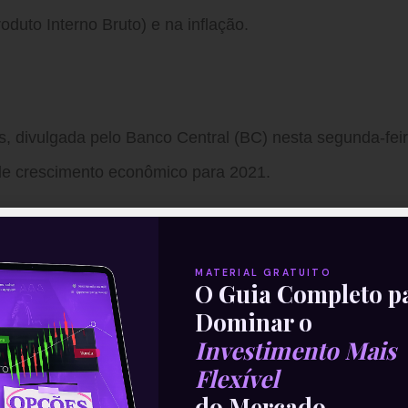
duto Interno Bruto) e na inflação.
s, divulgada pelo Banco Central (BC) nesta segunda-fei
de crescimento econômico para 2021.
rno Bruto avançou para 5,18% ante os 5,05% da semana
nas.
MATERIAL GRATUITO
O Guia Completo p
7% ante 5,97% da semana anterior.
Dominar o
Investimento Mais
á acima dos 6% desde 2019.
Flexível
do Mercado