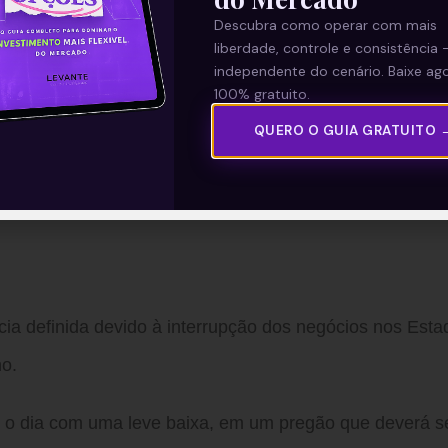
ara R$ 5,04 ante os R$ 5,10 da pesquisa anterior.
Descubra como operar com mais
liberdade, controle e consistência 
 a estimativa para a taxa Selic de dezembro, que perman
independente do cenário. Baixe ago
100% gratuito.
QUERO O GUIA GRATUITO 
mbro de 2022 subiu para 6,75%, ante os 6,50% da ediçã
ia definida devido à interrupção dos negócios nos Esta
ho.
am o dia com uma leve baixa, em um pregão que deverá s