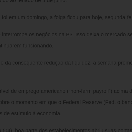
do ao feriado de 4 de julho.
oi em um domingo, a folga ficou para hoje, segunda-fei
lho interrompe os negócios na B3. Isso deixa o mercado 
ntinuarem funcionando.
e da consequente redução da liquidez, a semana prom
 nível de emprego americano (“non-farm payroll”) acima 
sobre o momento em que o Federal Reserve (Fed, o ban
as de estímulo à economia.
04), boa parte dos estabelecimentos abriu suas portas