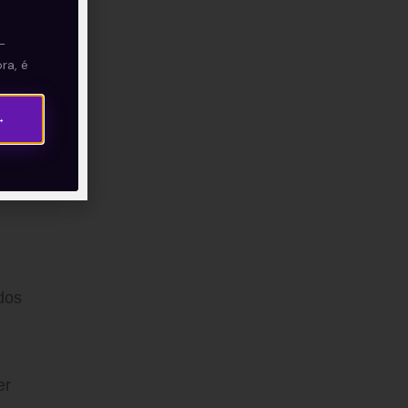
—
ece em
ra, é
→
o
dos
er