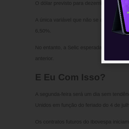
O dólar previsto para dezembro recuou p
A única variável que não se alterou foi
6,50%.
No entanto, a Selic esperada para deze
anterior.
E Eu Com Isso?
A segunda-feira será um dia sem tendênc
Unidos em função do feriado do 4 de jul
Os contratos futuros do Ibovespa inici