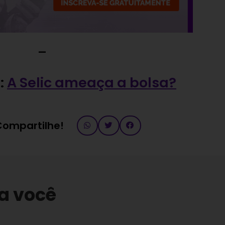
—
:
A Selic ameaça a bolsa?
 Compartilhe!
a você