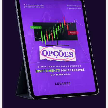
—
Este conteúdo faz parte da nossa
Newsletter
‘E Eu Com Isso’
.
Para ficar por dentro do universo dos
investimentos de maneira prática, clique
abaixo e
inscreva-se gratuitamente
!
—