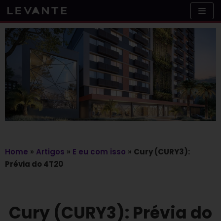
Skip
to
content
Home
»
Artigos
»
E eu com isso
»
Cury (CURY3):
Prévia do 4T20
Cury (CURY3): Prévia do