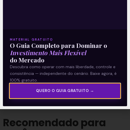
Leia também:
Cyrela (CYRE3):
Prévia do 4T20
.
Acompanhe nossas Redes Sociais!
MATERIAL GRATUITO
O Guia Completo para Dominar o
Investimento Mais Flexível
do Mercado
Descubra como operar com mais liberdade, controle e
O conteúdo foi útil para você? Compartilhe!
consistência — independente do cenário. Baixe agora, é
100% gratuito.
QUERO O GUIA GRATUITO →
Recomendado para