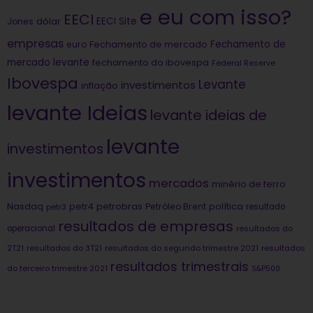
e eu com isso?
EECI
dólar
EECI Site
Jones
empresas
Fechamento de
euro
Fechamento de mercado
mercado levante
fechamento do ibovespa
Federal Reserve
Ibovespa
Levante
investimentos
inflação
levante Ideias
levante ideias de
levante
investimentos
investimentos
mercados
minério de ferro
Nasdaq
petrobras
política
petr4
Petróleo Brent
petr3
resultado
resultados de empresas
operacional
resultados do
2T21
resultados do 3T21
resultados do segundo trimestre 2021
resultados
resultados trimestrais
do terceiro trimestre 2021
S&P500