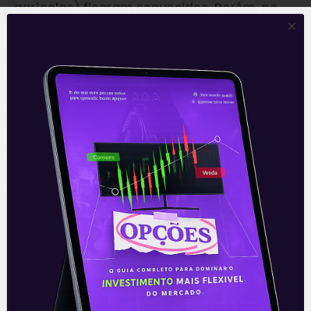
agrícolas) ficaram esquecidos. Porém, no
momento atual, são destaque. “Somos uma
Bolsa de commodities”, basta saber como
alocar.
Um abraço e bom domingo,
Enrico Cozzolino
Acompanhe nossas Redes Sociais!