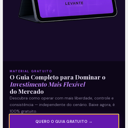
O conteúdo foi útil para você? Compartilhe!
Recomendado para
você
MATERIAL GRATUITO
O Guia Completo para Dominar o
Investimento Mais Flexível
do Mercado
Descubra como operar com mais liberdade, controle e
Ouvindo o que o Copom não
consistência — independente do cenário. Baixe agora, é
disse
100% gratuito.
QUERO O GUIA GRATUITO →
A reunião do Comitê de Política Monetária