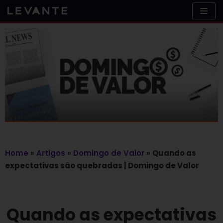
Skip
to
content
Home
»
Artigos
»
Domingo de Valor
»
Quando as
expectativas são quebradas | Domingo de Valor
Quando as expectativas