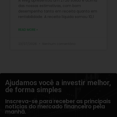
A Weg apresentou um 2T26 sólido e acima
das nossas estimativas, com bom
desempenho tanto em receita quanto em
rentabilidade. A receita líquida somou 10,1
READ MORE »
23/07/2026
Nenhum comentário
Ajudamos você a investir melhor,
de forma simples​
Inscreva-se para receber as principais
notícias do mercado financeiro pela
manhã.