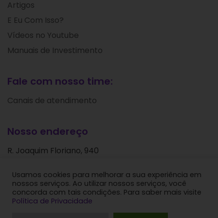
Artigos
E Eu Com Isso?
Vídeos no Youtube
Manuais de Investimento
Fale com nosso time:
Canais de atendimento
Nosso endereço
R. Joaquim Floriano, 940
Itaim Bibi
Usamos cookies para melhorar a sua experiência em
São Paulo - SP
nossos serviços. Ao utilizar nossos serviços, você
CEP: 04534-004
concorda com tais condições. Para saber mais visite
Política de Privacidade
Levante Ideias de Investimentos © 2024. Todos os