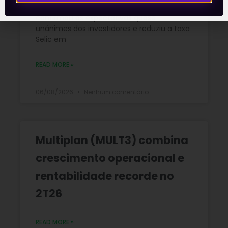
(Copom) encerrada na quarta-feira (5)
confirmou as expectativas quase
unânimes dos investidores e reduziu a taxa
Selic em
READ MORE »
06/08/2026
Nenhum comentário
Multiplan (MULT3) combina
crescimento operacional e
rentabilidade recorde no
2T26
READ MORE »