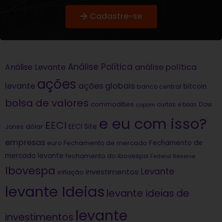
Cadastre-se
Análise Política
análise política
Análise Levante
ações
levante
ações globais
bitcoin
banco central
bolsa de valores
commodities
Dow
copom
curtas e boas
e eu com isso?
EECI
dólar
EECI Site
Jones
empresas
Fechamento de
euro
Fechamento de mercado
mercado levante
fechamento do ibovespa
Federal Reserve
Ibovespa
Levante
investimentos
inflação
levante Ideias
levante ideias de
levante
investimentos