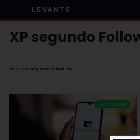
Skip
to
content
XP segundo Follo
Home
»
XP segundo Follow-on
E EU COM ISSO