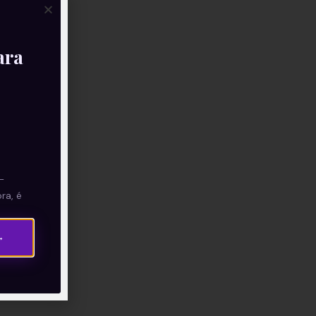
ara
—
ra, é
→