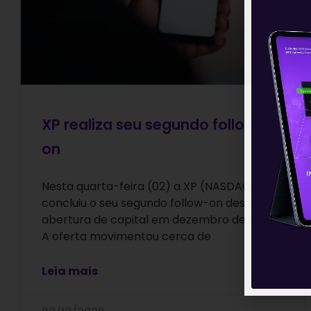
XP realiza seu segundo follow-
on
Nesta quarta-feira (02) a XP (NASDAQ:XP)
concluiu o seu segundo follow-on desde sua
abertura de capital em dezembro de 2019.
A oferta movimentou cerca de
Leia mais