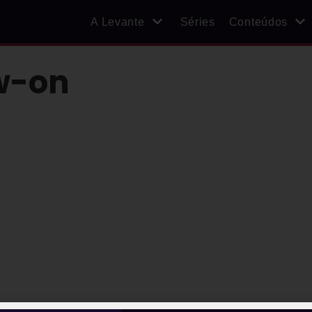
A Levante
Séries
Conteúdos
w-on