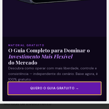
A Levante
Sobre nós
MATERIAL GRATUITO
Termos e Condições
O Guia Completo para Dominar o
Investimento Mais Flexível
Política de Privacidade
do Mercado
Descubra como operar com mais liberdade, controle e
Explore
consistência — independente do cenário. Baixe agora, é
100% gratuito.
Artigos
E Eu Com Isso?
QUERO O GUIA GRATUITO →
Vídeos no Youtube
Manuais de Investimento