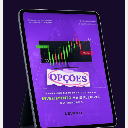
XP compra fatia minoritária do
Grupo Levante
A XP anunciou, na manhã desta segunda-
feira (02), a compra de uma fatia
minoritária no Grupo Levante. A Levante
Ideias é uma casa de análises
Leia mais
02/08/2021