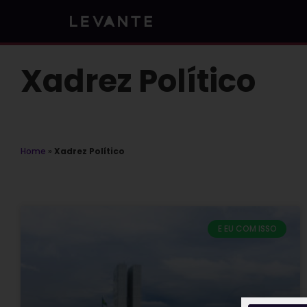
Skip
to
content
Xadrez Político
Home
»
Xadrez Político
E EU COM ISSO