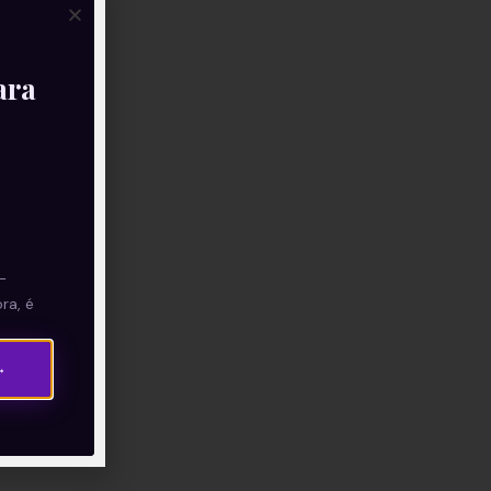
ara
—
ra, é
→