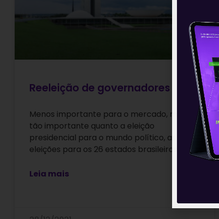
Reeleição de governadores
Menos importante para o mercado, mas
tão importante quanto a eleição
presidencial para o mundo político, as
eleições para os 26 estados brasileiros e o
Leia mais