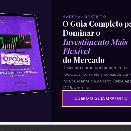
MATERIAL GRATUITO
O Guia Completo p
Dominar o
Investimento Mais
Flexível
Da água ao vinho (ou vice-
do Mercado
versa)
Descubra como operar com mais
liberdade, controle e consistência 
É comum que se ouça por aí a expressão
independente do cenário. Baixe ago
“da água ao vinho” para referir-se a uma
100% gratuito.
pessoa que mudou muito.
QUERO O GUIA GRATUITO 
Vertiginosamente. Ao mesmo tempo,
Leia mais