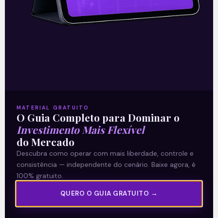
15/09/2021
A Levante
MATERIAL GRATUITO
Sobre nós
O Guia Completo para Dominar o
Investimento Mais Flexível
Termos e Condições
do Mercado
Política de Privacidade
Descubra como operar com mais liberdade, controle e
consistência — independente do cenário. Baixe agora, é
Explore
100% gratuito.
QUERO O GUIA GRATUITO →
Artigos
E Eu Com Isso?