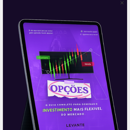
Weg investe em
transformadores de energia
A Weg (WEGE3) comunicou ao mercado
nesta terça-feira (14) que assinou
contrato para a aquisição de 100% do
capital da Balteau Produtos Elétricos,
empresa de
Leia mais