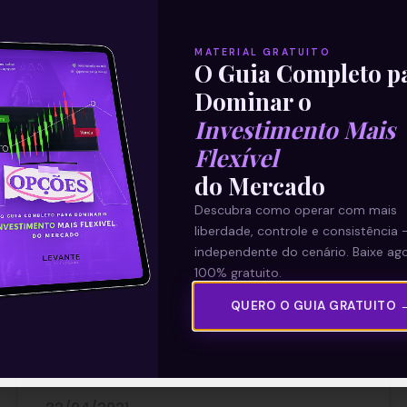
MATERIAL GRATUITO
O Guia Completo p
Dominar o
Investimento Mais
Flexível
Resultados da Verizon (VZ) do
do Mercado
1T21
Descubra como operar com mais
liberdade, controle e consistência 
A Verizon Communications Inc (VZ) divulgou
independente do cenário. Baixe ago
nesta quarta-feira (21) os seus resultados
100% gratuito.
do primeiro trimestre de 2021. Os números
QUERO O GUIA GRATUITO 
vieram bons, com receita líquida acima
Leia mais