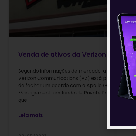
Venda de ativos da Verizon (VZ)
Segundo informações de mercado, a
Verizon Communications (VZ) está próxima
de fechar um acordo com a Apollo Global
Management, um fundo de Private Equity
que
Leia mais