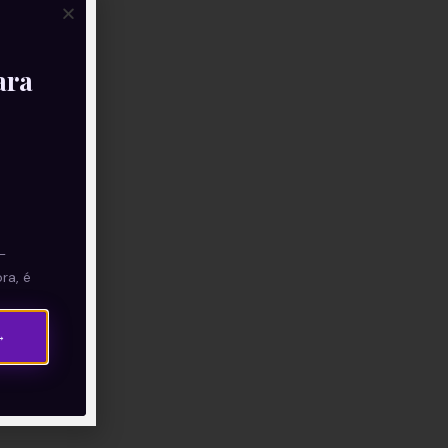
ara
—
ra, é
→