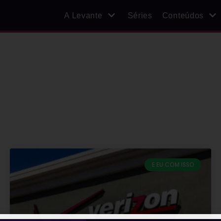
A Levante
Séries
Conteúdos
E EU COM ISSO