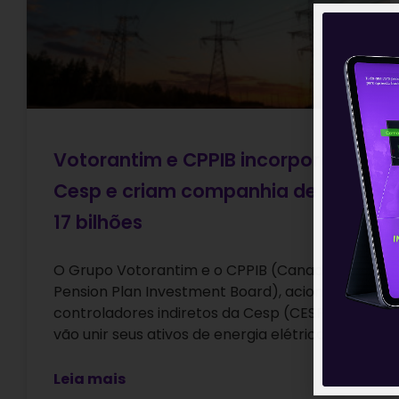
Votorantim e CPPIB incorporam
Cesp e criam companhia de R$
17 bilhões
O Grupo Votorantim e o CPPIB (Canada
Pension Plan Investment Board), acionistas
controladores indiretos da Cesp (CESP6),
vão unir seus ativos de energia elétrica para
Leia mais