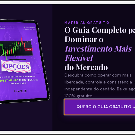
MATERIAL GRATUITO
O Guia Completo p
Dominar o
Investimento Mais
Flexível
do Mercado
Descubra como operar com mais
liberdade, controle e consistência 
independente do cenário. Baixe ago
100% gratuito.
QUERO O GUIA GRATUITO 