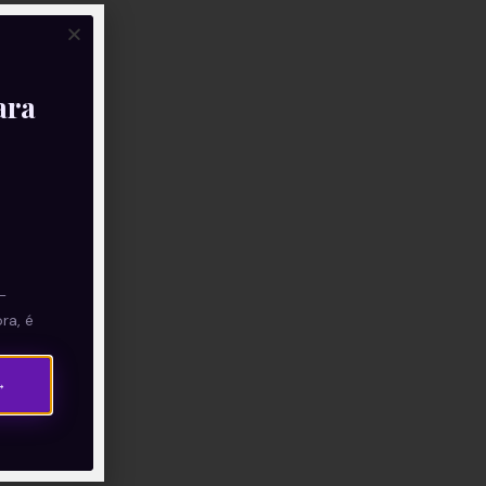
ara
—
ra, é
→