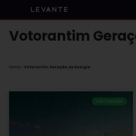
Skip
to
content
Votorantim Geraç
Home
»
Votorantim Geração de Energia
E EU COM ISSO