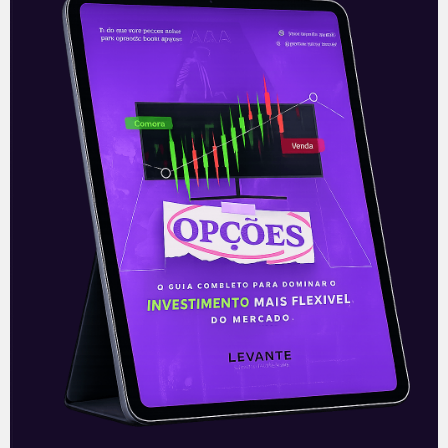
Magalu abrirá 50 lojas no Rio
O Magazine Luiza (MGLU3) abrirá 50 lojas
no estado do Rio de Janeiro nas próximas
semanas, segundo o CEO da companhia,
Frederico Trajano. A abertura
Leia mais
30/06/2021