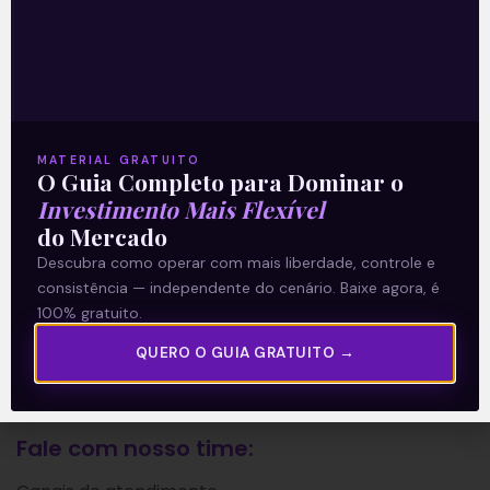
A Levante
Sobre nós
Termos e Condições
Política de Privacidade
MATERIAL GRATUITO
O Guia Completo para Dominar o
Investimento Mais Flexível
Explore
do Mercado
Descubra como operar com mais liberdade, controle e
Artigos
consistência — independente do cenário. Baixe agora, é
E Eu Com Isso?
100% gratuito.
Vídeos no Youtube
QUERO O GUIA GRATUITO →
Manuais de Investimento
Fale com nosso time: