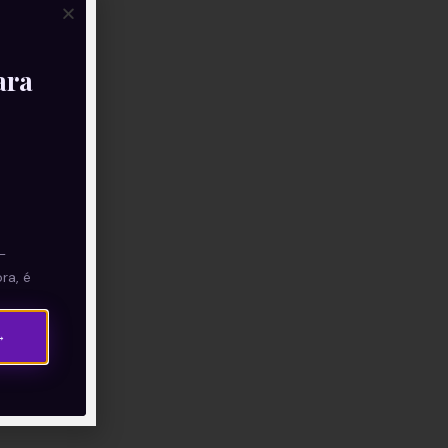
ara
—
ra, é
→