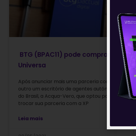
BTG (BPAC11) pode comprar
Universa
Após anunciar mais uma parceria com
outro um escritório de agentes autônomos
do Brasil, a Acqua-Vero, que optou por
trocar sua parceria com a XP
Leia mais