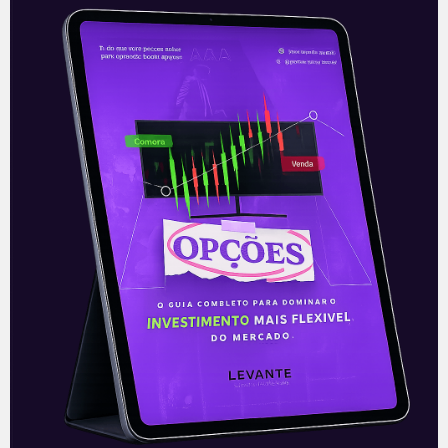
Expectativa para Leilão de
Aeroportos
Hoje (21) deverá ser aprovada a abertura
de consulta pública para a 7ª rodada de
concessões de aeroportos pela Anac
(Agência Nacional de Aviação Civil).
Leia mais
21/09/2021