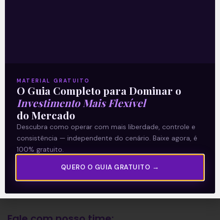
A Levante
Sobre nós
Termos e Condições
MATERIAL GRATUITO
O Guia Completo para Dominar o
Política de Privacidade
Investimento Mais Flexível
do Mercado
Explore
Descubra como operar com mais liberdade, controle e
consistência — independente do cenário. Baixe agora, é
Artigos
100% gratuito.
E Eu Com Isso?
QUERO O GUIA GRATUITO →
Vídeos no Youtube
Manuais de Investimento
Fale com nosso time: