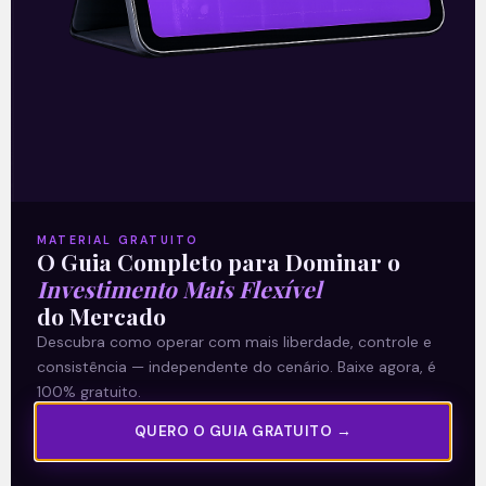
11/10/2021
A Levante
MATERIAL GRATUITO
Sobre nós
O Guia Completo para Dominar o
Investimento Mais Flexível
Termos e Condições
do Mercado
Política de Privacidade
Descubra como operar com mais liberdade, controle e
consistência — independente do cenário. Baixe agora, é
Explore
100% gratuito.
QUERO O GUIA GRATUITO →
Artigos
E Eu Com Isso?