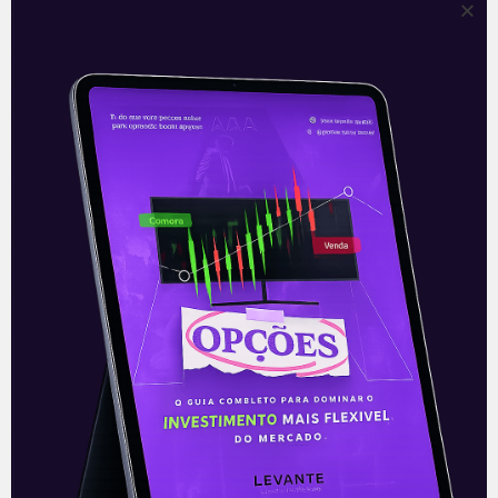
Vibra Energia compra até 50%
da Comerc
Na noite da última sexta-feira (08), a
Vibra Energia (BRDT3, antiga BR
Distribuidora) anunciou a celebração de
contratos que permitem a compra de
até 50%
Leia mais