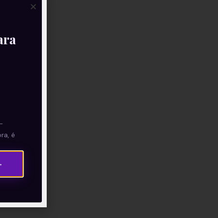
ara
—
ra, é
→