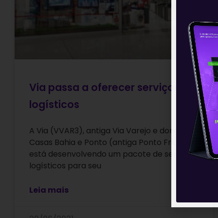
Via passa a oferecer serviços
logísticos
A Via (VVAR3), antiga Via Varejo e dona das
Casas Bahia e Ponto (antiga Ponto Frio),
está desenvolvendo um pacote de serviços
logísticos para seu
Leia mais