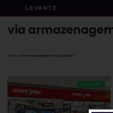
Skip
to
content
via armazenagem
Home
»
via armazenagem de produtos
E EU COM ISSO