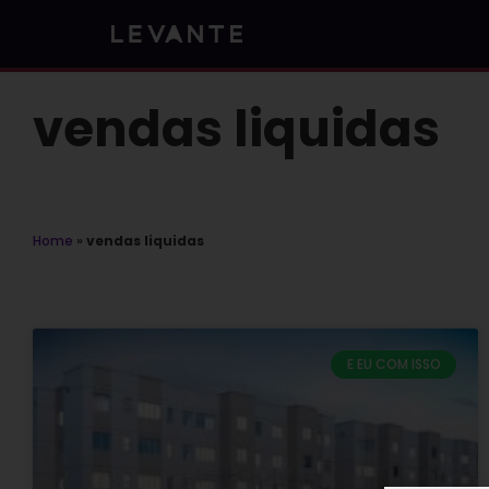
Skip
to
content
vendas liquidas
Home
»
vendas liquidas
E EU COM ISSO