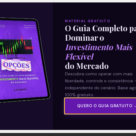
MATERIAL GRATUITO
O Guia Completo p
Dominar o
Investimento Mais
Flexível
do Mercado
Descubra como operar com mais
liberdade, controle e consistência 
independente do cenário. Baixe ago
100% gratuito.
QUERO O GUIA GRATUITO 