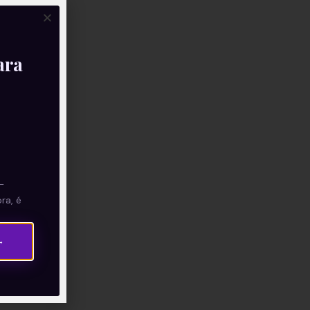
ara
—
ra, é
→