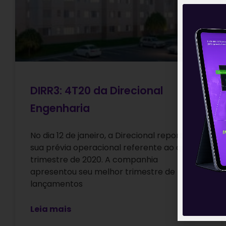
DIRR3: 4T20 da Direcional
Engenharia
No dia 12 de janeiro, a Direcional reportou
sua prévia operacional referente ao quarto
trimestre de 2020. A companhia
apresentou seu melhor trimestre de
lançamentos
Leia mais