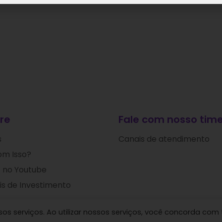
re
Fale com nosso time
s
Canais de atendimento
om Isso?
 no Youtube
s de Investimento
s serviços. Ao utilizar nossos serviços, você concorda com 
 Ideias de Investimentos © 2024. Todos os direitos res