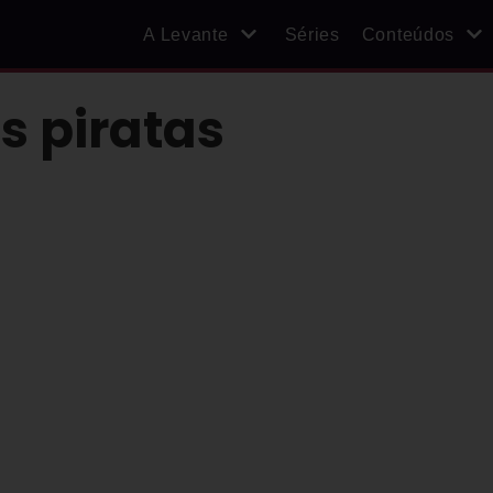
A Levante
Séries
Conteúdos
s piratas