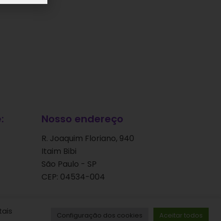
:
Nosso endereço
R. Joaquim Floriano, 940
Itaim Bibi
São Paulo - SP
CEP: 04534-004
tais
Configuração dos cookies
Aceitar todos
ervados.