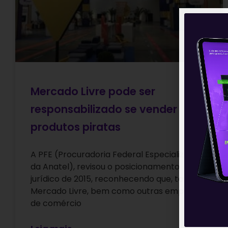
Mercado Livre pode ser
responsabilizado se vender
produtos piratas
A PFE (Procuradoria Federal Especializada
da Anatel), revisou o posicionamento
jurídico de 2015, reconhecendo que, tanto o
Mercado Livre, bem como outras empresas
de comércio