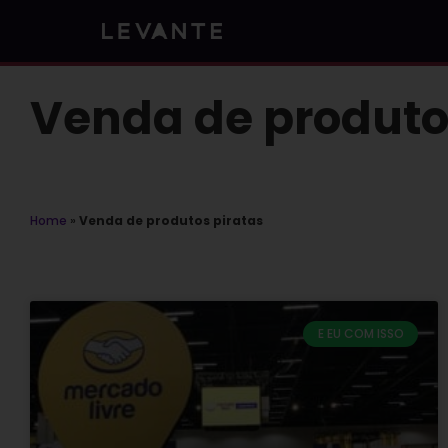
Skip
to
content
Venda de produto
Home
»
Venda de produtos piratas
E EU COM ISSO