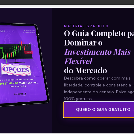
MATERIAL GRATUITO
O Guia Completo p
Dominar o
Investimento Mais
Flexível
do Mercado
Descubra como operar com mais
liberdade, controle e consistência 
independente do cenário. Baixe ago
100% gratuito.
QUERO O GUIA GRATUITO 