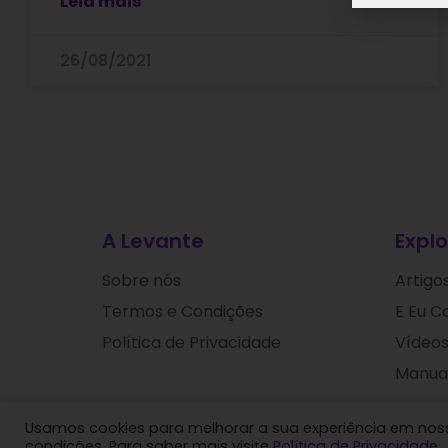
Leia mais
26/08/2021
A Levante
Explo
Sobre nós
Artigo
Termos e Condições
E Eu C
Política de Privacidade
Vídeos
Manuai
Usamos cookies para melhorar a sua experiência em nosso
Levante
condições. Para saber mais visite
Política de Privacidade