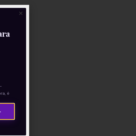
ara
—
ra, é
→