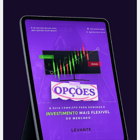
aumentar sua produção de níquel nos
próximos anos, visando atender à
crescente demanda pelo
Leia mais
28/12/2021
E EU COM ISSO