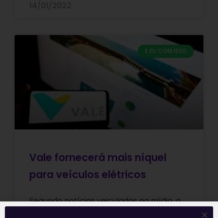
14/01/2022
E EU COM ISSO
Vale fornecerá mais níquel
para veículos elétricos
Segundo notícias veiculadas na mídia, a
mineradora Vale (VALE3) vai buscar