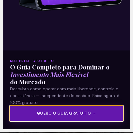
Tesla pode voltar a aceitar
Bitcoin
Neste domingo (13), o fundador da Tesla,
Elon Musk, publicou nas suas redes sociais
que a maior produtora de veículos
elétricos do mundo deve voltar
MATERIAL GRATUITO
O Guia Completo para Dominar o
Leia mais
Investimento Mais Flexível
do Mercado
Descubra como operar com mais liberdade, controle e
14/06/2021
consistência — independente do cenário. Baixe agora, é
100% gratuito.
QUERO O GUIA GRATUITO →
E EU COM ISSO