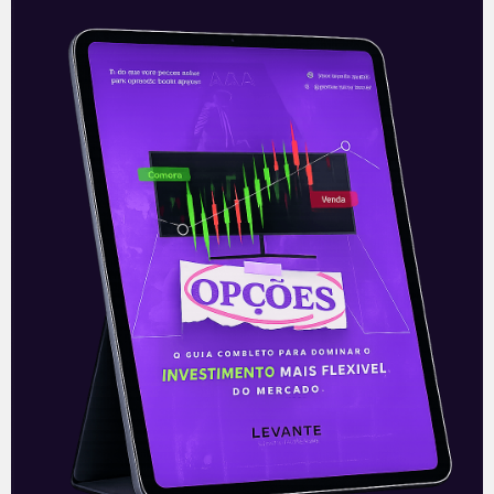
Varejo farmacêutico em alta
Associação Brasileira de Redes de
Farmácia e Drogaria (Abrafarma), que
reúne as maiores redes de drogarias do
País, projeta um crescimento de cerca
de 900
Leia mais
12/01/2021