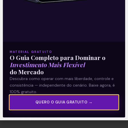
A Levante
Sobre nós
MATERIAL GRATUITO
Termos e Condições
O Guia Completo para Dominar o
Política de Privacidade
Investimento Mais Flexível
do Mercado
Descubra como operar com mais liberdade, controle e
Explore
consistência — independente do cenário. Baixe agora, é
Artigos
100% gratuito.
E Eu Com Isso?
QUERO O GUIA GRATUITO →
Vídeos no Youtube
Manuais de Investimento