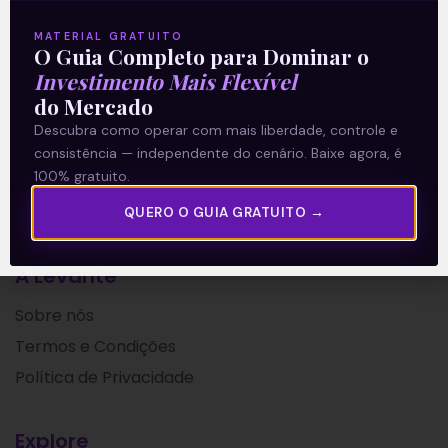
Leia mais
MATERIAL GRATUITO
O Guia Completo para Dominar o
Investimento Mais Flexível
28/05/2021
do Mercado
Descubra como operar com mais liberdade, controle e
consistência — independente do cenário. Baixe agora, é
100% gratuito.
QUERO O GUIA GRATUITO →
A Levante
Sobre nós
Termos e Condições
Política de Privacidade
Explore