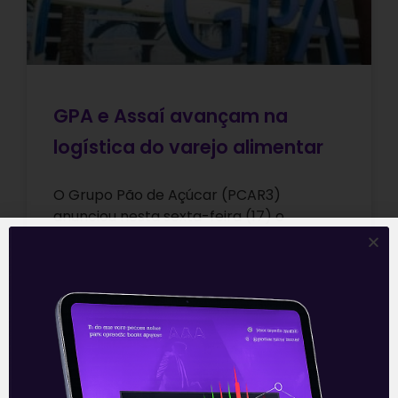
GPA e Assaí avançam na
logística do varejo alimentar
O Grupo Pão de Açúcar (PCAR3)
anunciou nesta sexta-feira (17) o
lançamento de uma plataforma de
serviços de logística para os lojistas do
seu marketplace.
Leia mais
17/09/2021