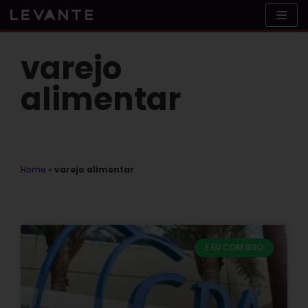
Skip
to
content
varejo
alimentar
Home
»
varejo alimentar
E EU COM ISSO