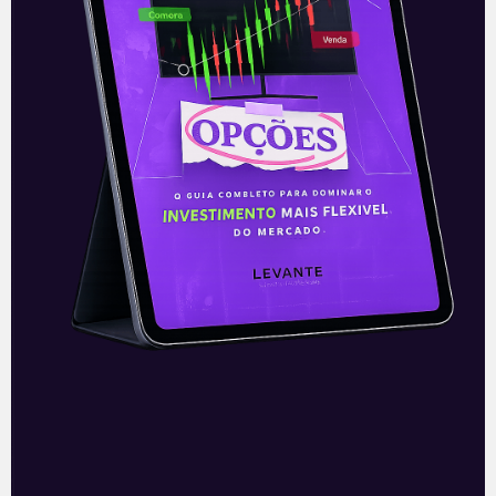
E EU COM ISSO
Pátria de olho no varejo
A gestora de recursos Pátria (PAX:
NASDAQ), uma das referências em
private equity (gestão de empresas de
capital fechado), e que captou
recentemente 590 milhões