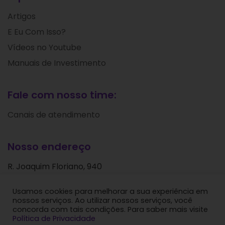
Artigos
E Eu Com Isso?
Vídeos no Youtube
Manuais de Investimento
Fale com nosso time:
Canais de atendimento
Nosso endereço
R. Joaquim Floriano, 940
Itaim Bibi
Usamos cookies para melhorar a sua experiência em
São Paulo - SP
nossos serviços. Ao utilizar nossos serviços, você
CEP: 04534-004
concorda com tais condições. Para saber mais visite
Política de Privacidade