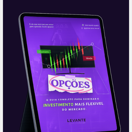
Alibaba sobre pressão nos
serviços em nuvem
O Alibaba Group (BABA), varejista que,
assim como a Amazon, também possui
um segmento relevante de Cloud
Computing (serviços na nuvem) vem
passando por um
Leia mais
24/05/2021