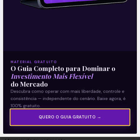
A Levante
Sobre nós
MATERIAL GRATUITO
O Guia Completo para Dominar o
Termos e Condições
Investimento Mais Flexível
Política de Privacidade
do Mercado
Descubra como operar com mais liberdade, controle e
Explore
consistência — independente do cenário. Baixe agora, é
100% gratuito.
Artigos
QUERO O GUIA GRATUITO →
E Eu Com Isso?
Vídeos no Youtube