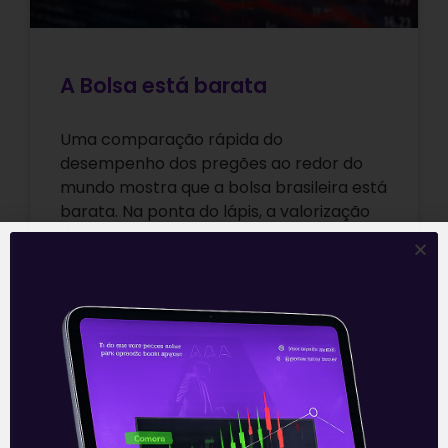
A Bolsa está barata
Uma comparação rápida do
desempenho dos pregões ao redor do
mundo mostra que a bolsa brasileira está
barata. Na ponta do lápis, a valorização
do
Leia mais
22/04/2021
ARTIGOS