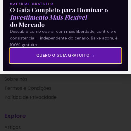
MATERIAL GRATUITO
O Guia Completo para Dominar o
27/09/2019
Investimento Mais Flexível
do Mercado
Descubra como operar com mais liberdade, controle e
consistência — independente do cenário. Baixe agora, é
100% gratuito.
QUERO O GUIA GRATUITO →
A Levante
Sobre nós
Termos e Condições
Política de Privacidade
Explore
Artigos