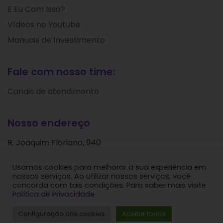
E Eu Com Isso?
Vídeos no Youtube
Manuais de Investimento
Fale com nosso time:
Canais de atendimento
Nosso endereço
R. Joaquim Floriano, 940
Itaim Bibi
Usamos cookies para melhorar a sua experiência em
São Paulo - SP
nossos serviços. Ao utilizar nossos serviços, você
CEP: 04534-004
concorda com tais condições. Para saber mais visite
Política de Privacidade
Levante Ideias de Investimentos © 2024. Todos os
Configuração dos cookies
Aceitar todos