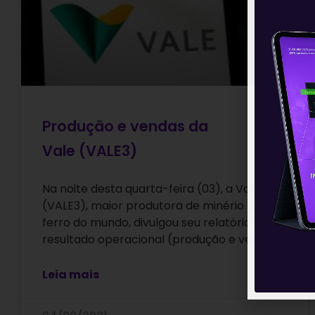
Produção e vendas da
Vale (VALE3)
Na noite desta quarta-feira (03), a Vale
(VALE3), maior produtora de minério de
ferro do mundo, divulgou seu relatório de
resultado operacional (produção e vendas)
Leia mais