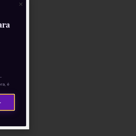
ara
—
ra, é
→