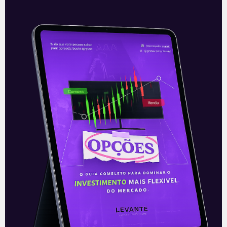
Destaques do Vale Day
A mineradora brasileira realizou o seu
evento anual para investidores nesta
quarta-feira (02), o Vale Day, transmitido
em sua página de Relações com
Investidores. A
Leia mais
03/12/2020