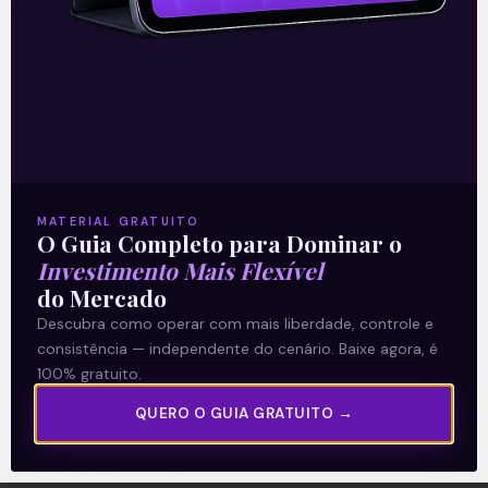
A Levante
Sobre nós
MATERIAL GRATUITO
O Guia Completo para Dominar o
Termos e Condições
Investimento Mais Flexível
Política de Privacidade
do Mercado
Descubra como operar com mais liberdade, controle e
consistência — independente do cenário. Baixe agora, é
Explore
100% gratuito.
Artigos
QUERO O GUIA GRATUITO →
E Eu Com Isso?
Vídeos no Youtube