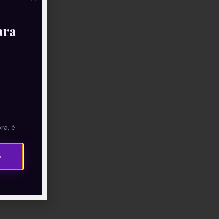
ara
—
ra, é
→