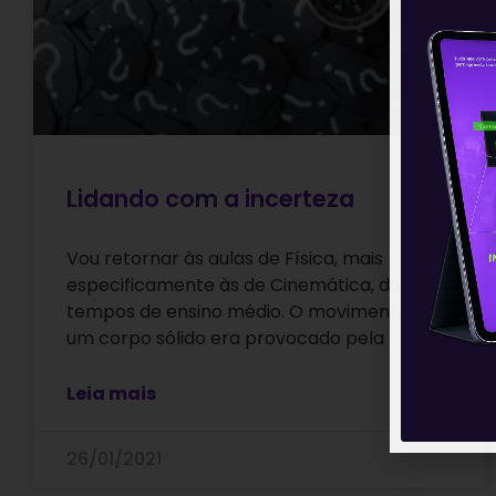
Lidando com a incerteza
Vou retornar às aulas de Física, mais
especificamente às de Cinemática, dos
tempos de ensino médio. O movimento de
um corpo sólido era provocado pela
Leia mais
26/01/2021