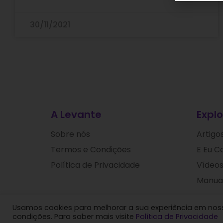
30/11/2021
A Levante
Explo
Sobre nós
Artigo
Termos e Condições
E Eu C
Política de Privacidade
Vídeos
Manuai
Usamos cookies para melhorar a sua experiência em nosso
Levante
condições. Para saber mais visite
Política de Privacidade