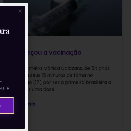
ara
Começou a vacinação
A enfermeira Mônica Calazans, de 54 anos,
ganhou seus 15 minutos de fama no
—
domingo (17) por ser a primeira brasileira a
ra, é
receber uma dose
Leia mais
→