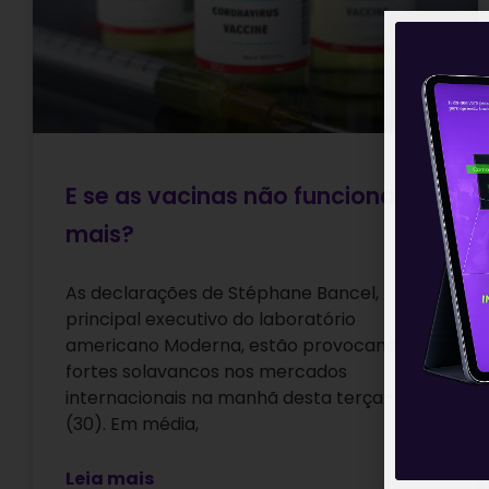
E se as vacinas não funcionarem
mais?
As declarações de Stéphane Bancel,
principal executivo do laboratório
americano Moderna, estão provocando
fortes solavancos nos mercados
internacionais na manhã desta terça-feira
(30). Em média,
Leia mais