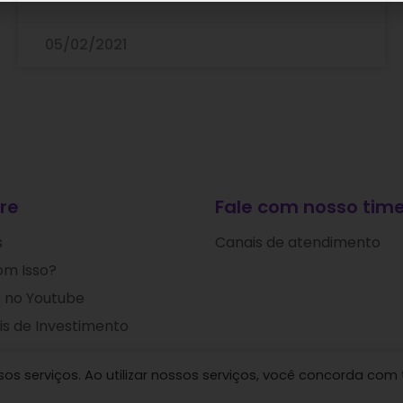
05/02/2021
re
Fale com nosso time
s
Canais de atendimento
om Isso?
 no Youtube
s de Investimento
s serviços. Ao utilizar nossos serviços, você concorda com 
 Ideias de Investimentos © 2024. Todos os direitos res