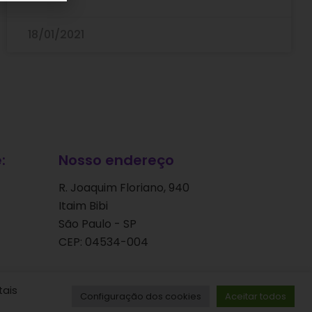
18/01/2021
:
Nosso endereço
R. Joaquim Floriano, 940
Itaim Bibi
São Paulo - SP
CEP: 04534-004
tais
Configuração dos cookies
Aceitar todos
ervados.