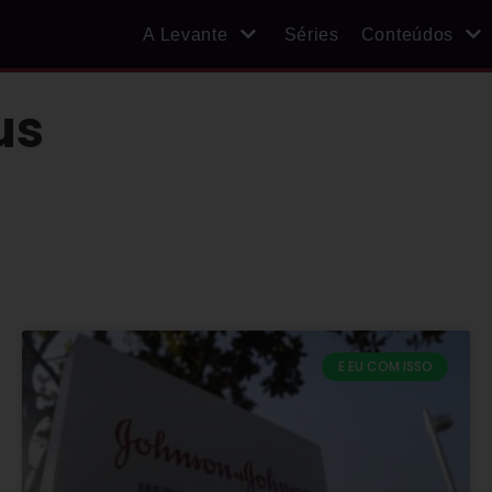
A Levante
Séries
Conteúdos
us
E EU COM ISSO