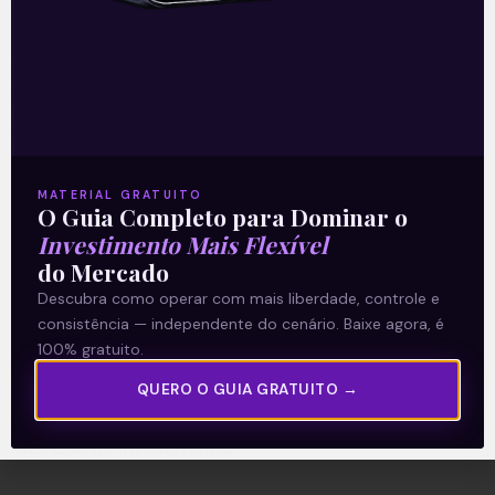
A Levante
Sobre nós
Termos e Condições
MATERIAL GRATUITO
O Guia Completo para Dominar o
Política de Privacidade
Investimento Mais Flexível
do Mercado
Explore
Descubra como operar com mais liberdade, controle e
consistência — independente do cenário. Baixe agora, é
Artigos
100% gratuito.
E Eu Com Isso?
QUERO O GUIA GRATUITO →
Vídeos no Youtube
Manuais de Investimento