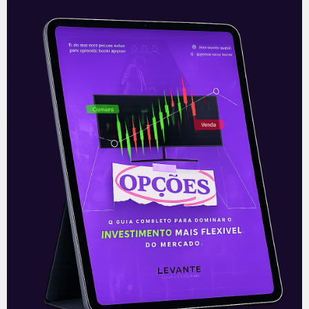
Unidas adquire Getrak
Nesta terça-feira (31), a Unidas (LCAM3)
anunciou a aquisição da empresa de
rastreamento Getrak (Nexcorp) por R$
120 milhões. A compra será
implementada por meio
Leia mais
01/09/2021