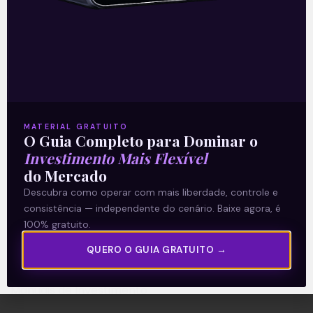
A Levante
Sobre nós
MATERIAL GRATUITO
Termos e Condições
O Guia Completo para Dominar o
Política de Privacidade
Investimento Mais Flexível
do Mercado
Descubra como operar com mais liberdade, controle e
Explore
consistência — independente do cenário. Baixe agora, é
Artigos
100% gratuito.
E Eu Com Isso?
QUERO O GUIA GRATUITO →
Vídeos no Youtube
Manuais de Investimento